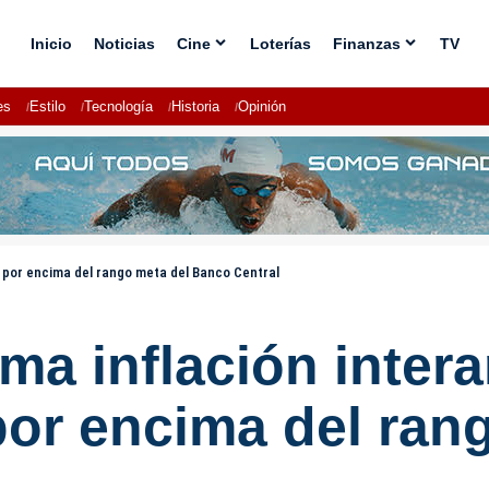
Inicio
Noticias
Cine
Loterías
Finanzas
TV
es
Estilo
Tecnología
Historia
Opinión
%, por encima del rango meta del Banco Central
rma inflación intera
por encima del ran