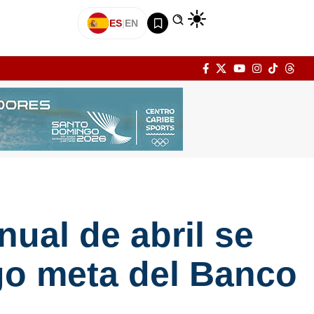
ES
|
EN
nual de abril se
go meta del Banco