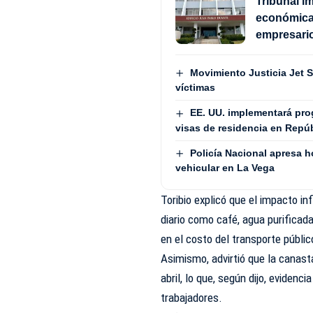
Tribunal i
económica 
empresario
Movimiento Justicia Jet S
víctimas
EE. UU. implementará prog
visas de residencia en Repú
Policía Nacional apresa h
vehicular en La Vega
Toribio explicó que el impacto in
diario como café, agua purificad
en el costo del transporte públi
Asimismo, advirtió que la canast
abril, lo que, según dijo, evidenc
trabajadores.