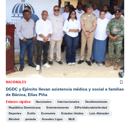
NACIONALES
DGDC y Ejército llevan asistencia médica y social a familias
de Bánica, Elías Piña
Enlaces rápidos:
Nacionales
Internacionales
Deultimominuto
República Dominicana
Entretenimiento
ElPeriódicodelaVerdad
Deportes
Estilo
Economía
Estados Unidos
Luis Abinader
Béisbol
portada
Grandes Ligas
MLB