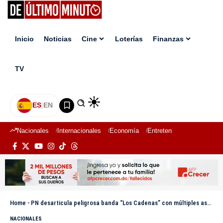
Inicio
Noticias
Cine
Loterías
Finanzas
TV
ES
|
EN
Nacionales
Internacionales
Economía
Entretenimiento
Deport
Home
-
PN desarticula peligrosa banda “Los Cadenas” con múltiples asaltos a mano armada en Santiago
NACIONALES