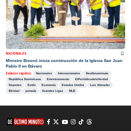
NACIONALES
Ministro Bisonó inicia construcción de la Iglesia San Juan
Pablo II en Bávaro
Enlaces rápidos:
Nacionales
Internacionales
Deultimominuto
República Dominicana
Entretenimiento
ElPeriódicodelaVerdad
Deportes
Estilo
Economía
Estados Unidos
Luis Abinader
Béisbol
portada
Grandes Ligas
MLB