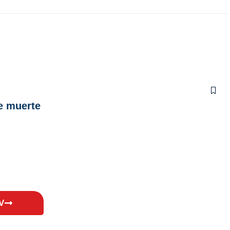
e muerte
V