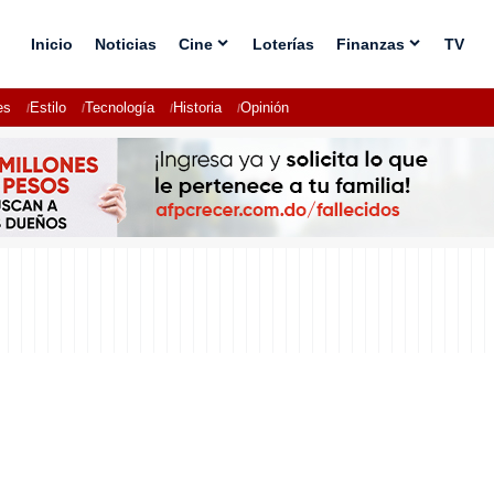
Inicio
Noticias
Cine
Loterías
Finanzas
TV
es
Estilo
Tecnología
Historia
Opinión