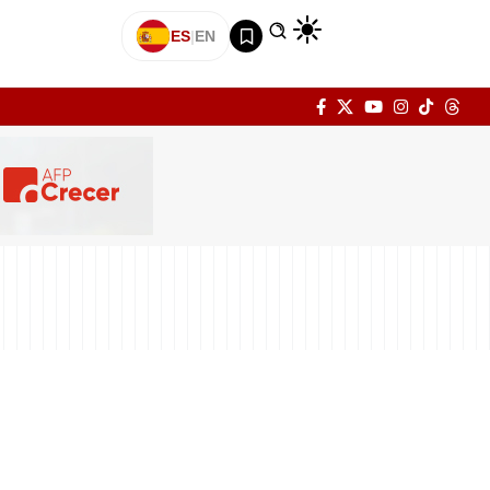
ES
|
EN