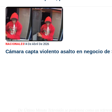
NACIONALES
14 De Abril De 2026
Cámara capta violento asalto en negocio de
De Último Minuto TV
De Último Minuto Televisión se posiciona como un referent