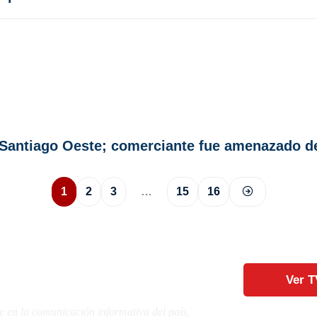
 Santiago Oeste; comerciante fue amenazado d
1
2
3
…
15
16
Ver T
e en la comunicación informativa del país,