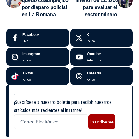
quedó cuadripléjico
Interior de EE.UU.
por disparo policial
para evaluar el
en La Romana
sector minero
Facebook
X
Like
Follow
Instagram
Youtube
Follow
Subscribe
Tiktok
Threads
Follow
Follow
¡Suscríbete a nuestro boletín para recibir nuestros
artículos más recientes al instante!
Inscríbeme