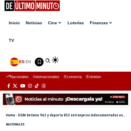
Inicio
Noticias
Cine
Loterías
Finanzas
TV
ES
|
EN
Nacionales
Internacionales
Economía
Entretenimiento
Deport
Home
-
DGM detiene 962 y deporta 852 extranjeros indocumentados este martes
NACIONALES