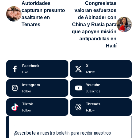
Autoridades
Congresistas
capturan presunto
valoran esfuerzos
asaltante en
de Abinader con
Tenares
China y Rusia para
que apoyen misión
antipandillas en
Haití
Facebook
X
Like
Follow
Instagram
Youtube
Follow
Subscribe
Tiktok
Threads
Follow
Follow
¡Suscríbete a nuestro boletín para recibir nuestros