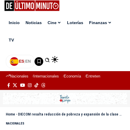
Inicio
Noticias
Cine
Loterías
Finanzas
TV
ES
|
EN
Nacionales
Internacionales
Economía
Entretenimiento
Deport
Home
-
DIECOM resalta reducción de pobreza y expansión de la clase media en cinco años
NACIONALES