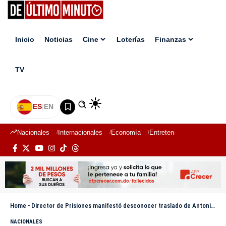
Inicio
Noticias
Cine
Loterías
Finanzas
TV
ES
|
EN
Nacionales
Internacionales
Economía
Entretenimiento
Deport
Home
-
Director de Prisiones manifestó desconocer traslado de Antonio Espaillat
NACIONALES