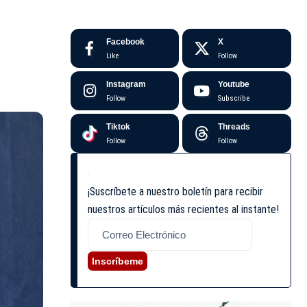
Facebook
X
Like
Follow
Instagram
Youtube
Follow
Subscribe
Tiktok
Threads
Follow
Follow
¡Suscríbete a nuestro boletín para recibir
nuestros artículos más recientes al instante!
Inscríbeme