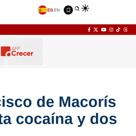
ES
|
EN
isco de Macorís
ta cocaína y dos