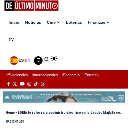
Inicio
Noticias
Cine
Loterías
Finanzas
TV
ES
|
EN
Nacionales
Internacionales
Economía
Entretenimiento
Deport
Home
-
EDEEste reforzará suministro eléctrico en la Jacobo Majluta con nuevo circuito
NACIONALES