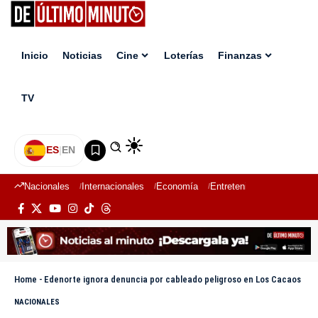
Inicio
Noticias
Cine
Loterías
Finanzas
TV
ES
|
EN
Nacionales
Internacionales
Economía
Entretenimiento
Deport
Home
-
Edenorte ignora denuncia por cableado peligroso en Los Cacaos
NACIONALES