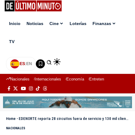
Inicio
Noticias
Cine
Loterías
Finanzas
TV
ES
|
EN
Nacionales
Internacionales
Economía
Entretenimiento
Deport
Home
-
EDENORTE reporta 28 circuitos fuera de servicio y 130 mil clientes afectados por fuertes vientos en el Cibao
NACIONALES