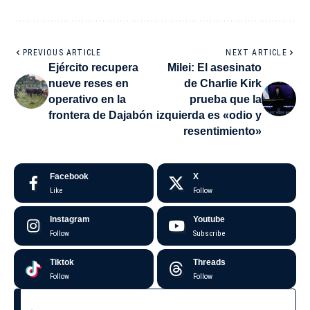
PREVIOUS ARTICLE
NEXT ARTICLE
Ejército recupera
Milei: El asesinato
nueve reses en
de Charlie Kirk
operativo en la
prueba que la
frontera de Dajabón
izquierda es «odio y
resentimiento»
Facebook
X
Like
Follow
Instagram
Youtube
Follow
Subscribe
Tiktok
Threads
Follow
Follow