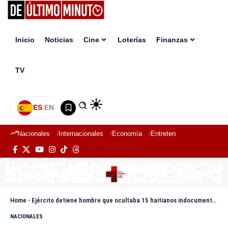
Inicio
Noticias
Cine
Loterías
Finanzas
TV
ES
|
EN
Nacionales
Internacionales
Economía
Entretenimiento
Deport
Home
-
Ejército detiene hombre que ocultaba 15 haitianos indocumentados en un camión cisterna en Navarrete
NACIONALES