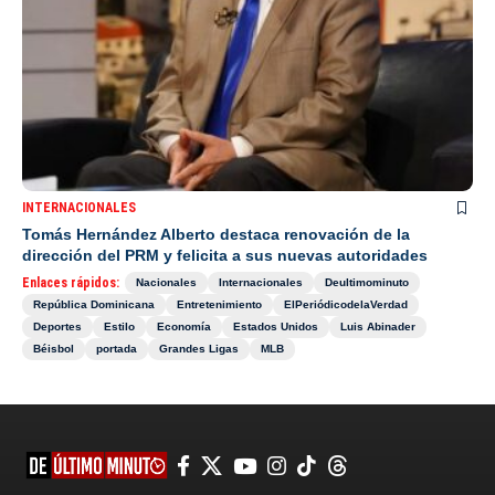
INTERNACIONALES
Tomás Hernández Alberto destaca renovación de la
dirección del PRM y felicita a sus nuevas autoridades
Enlaces rápidos:
Nacionales
Internacionales
Deultimominuto
República Dominicana
Entretenimiento
ElPeriódicodelaVerdad
Deportes
Estilo
Economía
Estados Unidos
Luis Abinader
Béisbol
portada
Grandes Ligas
MLB