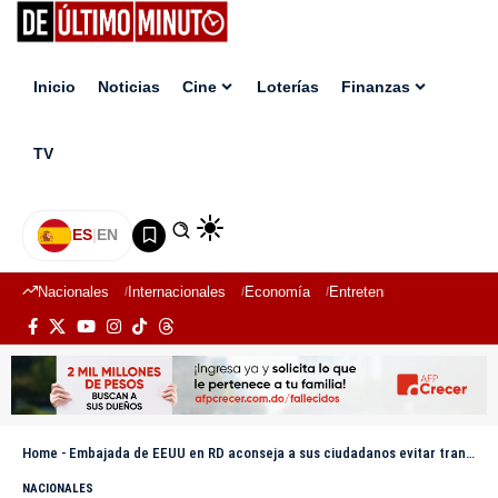
Inicio
Noticias
Cine
Loterías
Finanzas
TV
ES
|
EN
Nacionales
Internacionales
Economía
Entretenimiento
Deport
Home
-
Embajada de EEUU en RD aconseja a sus ciudadanos evitar transitar en Friusa por la marcha
NACIONALES