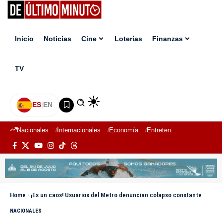
Inicio
Noticias
Cine
Loterías
Finanzas
TV
ES
|
EN
Nacionales
Internacionales
Economía
Entretenimiento
Deport
Home
-
¡Es un caos! Usuarios del Metro denuncian colapso constante
NACIONALES