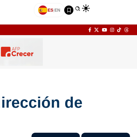
ES
|
EN
irección de