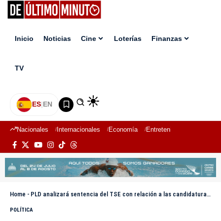
Inicio
Noticias
Cine
Loterías
Finanzas
TV
ES
|
EN
Nacionales
Internacionales
Economía
Entretenimiento
Deport
Home
-
PLD analizará sentencia del TSE con relación a las candidaturas presidenciales el 21 de julio
POLÍTICA