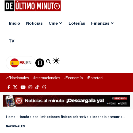
Inicio
Noticias
Cine
Loterías
Finanzas
TV
ES
|
EN
Nacionales
Internacionales
Economía
Entretenimiento
Deport
Home
-
Hombre con limitaciones físicas sobrevive a incendio presuntamente provocado en Neiba
NACIONALES