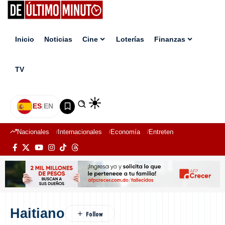
Inicio
Noticias
Cine
Loterías
Finanzas
TV
ES
|
EN
Nacionales
Internacionales
Economía
Entretenimiento
Deport
Haitiano