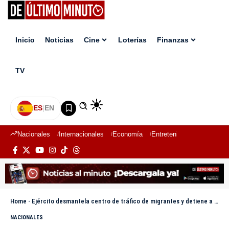
Inicio
Noticias
Cine
Loterías
Finanzas
TV
ES
|
EN
Nacionales
Internacionales
Economía
Entretenimiento
Deport
Home
-
Ejército desmantela centro de tráfico de migrantes y detiene a 35 haitianos en Montecristi
NACIONALES