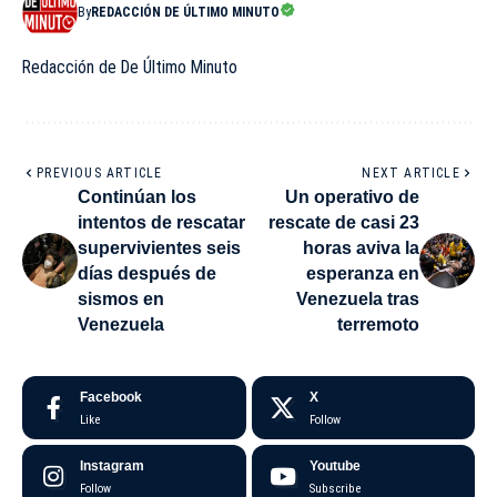
By
REDACCIÓN DE ÚLTIMO MINUTO
Redacción de De Último Minuto
PREVIOUS ARTICLE
NEXT ARTICLE
Continúan los
Un operativo de
intentos de rescatar
rescate de casi 23
supervivientes seis
horas aviva la
días después de
esperanza en
sismos en
Venezuela tras
Venezuela
terremoto
Facebook
X
Like
Follow
Instagram
Youtube
Follow
Subscribe