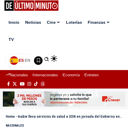
Inicio
Noticias
Cine
Loterías
Finanzas
TV
ES
|
EN
Nacionales
Internacionales
Economía
Entretenimiento
Deport
Home
-
Inabie lleva servicios de salud a SDN en jornada del Gobierno en las Provincias
NACIONALES