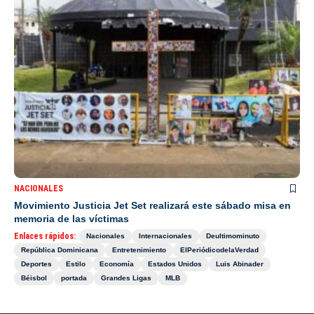
NACIONALES
Movimiento Justicia Jet Set realizará este sábado misa en
memoria de las víctimas
Enlaces rápidos:
Nacionales
Internacionales
Deultimominuto
República Dominicana
Entretenimiento
ElPeriódicodelaVerdad
Deportes
Estilo
Economía
Estados Unidos
Luis Abinader
Béisbol
portada
Grandes Ligas
MLB