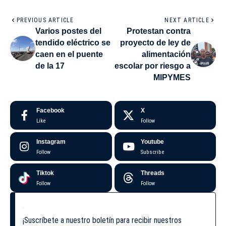
PREVIOUS ARTICLE
NEXT ARTICLE
Varios postes del
Protestan contra
tendido eléctrico se
proyecto de ley de
caen en el puente
alimentación
de la 17
escolar por riesgo a
MIPYMES
Facebook
X
Like
Follow
Instagram
Youtube
Follow
Subscribe
Tiktok
Threads
Follow
Follow
¡Suscríbete a nuestro boletín para recibir nuestros