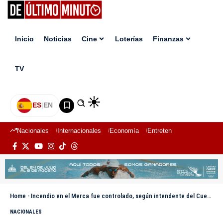
Inicio
Noticias
Cine
Loterías
Finanzas
TV
ES
|
EN
Nacionales
Internacionales
Economía
Entretenimiento
Deport
Home
-
Incendio en el Merca fue controlado, según intendente del Cuerpo de Bomberos de Los Alcarrizos
NACIONALES