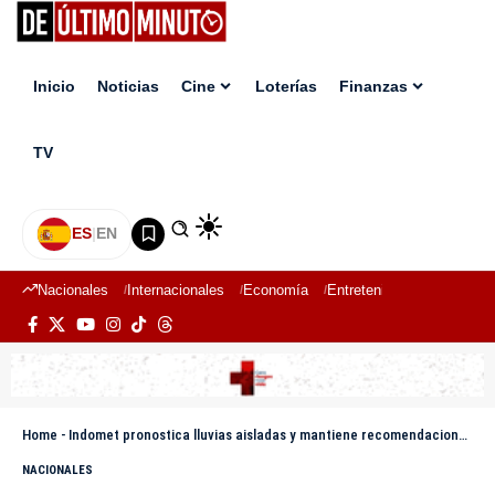
Inicio
Noticias
Cine
Loterías
Finanzas
TV
ES
|
EN
Nacionales
Internacionales
Economía
Entretenimiento
Deport
Home
-
Indomet pronostica lluvias aisladas y mantiene recomendaciones marítimas en ambas costas
NACIONALES