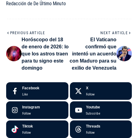
Redacción de De Último Minuto
PREVIOUS ARTICLE
NEXT ARTICLE
Horóscopo del 18
El Vaticano
de enero de 2026: lo
confirmó que
que los astros traen
intentó un acuerdo
para tu signo este
con Maduro para su
domingo
exilio de Venezuela
Facebook
X
Like
Follow
Instagram
Youtube
Follow
Subscribe
Tiktok
Threads
Follow
Follow