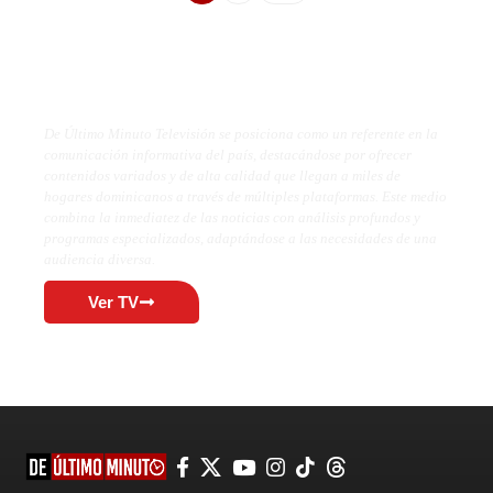
De Último Minuto TV
De Último Minuto Televisión se posiciona como un referente en la
comunicación informativa del país, destacándose por ofrecer
contenidos variados y de alta calidad que llegan a miles de
hogares dominicanos a través de múltiples plataformas. Este medio
combina la inmediatez de las noticias con análisis profundos y
programas especializados, adaptándose a las necesidades de una
audiencia diversa.
Ver TV