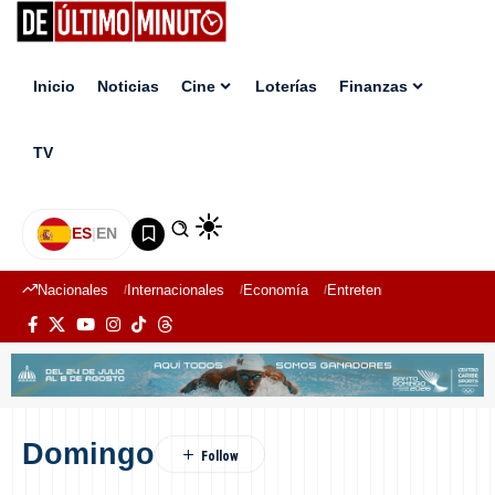
Inicio
Noticias
Cine
Loterías
Finanzas
TV
ES
|
EN
Nacionales
Internacionales
Economía
Entretenimiento
Deport
Domingo