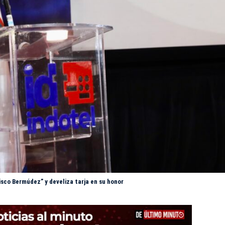
isco Bermúdez” y develiza tarja en su honor