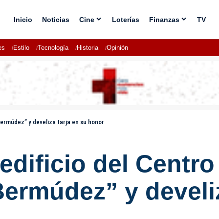
Inicio
Noticias
Cine
Loterías
Finanzas
TV
es
Estilo
Tecnología
Historia
Opinión
Bermúdez” y develiza tarja en su honor
edificio del Centr
ermúdez” y develiz