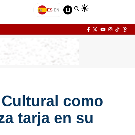
ES
|
EN
o Cultural como
a tarja en su