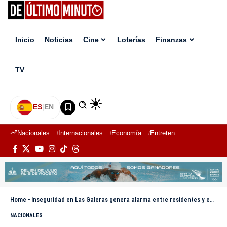
Inicio
Noticias
Cine
Loterías
Finanzas
TV
ES
|
EN
Nacionales
Internacionales
Economía
Entretenimiento
Deport
Home
-
Inseguridad en Las Galeras genera alarma entre residentes y empresarios
NACIONALES