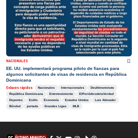
NACIONALES
EE. UU. implementará programa piloto de fianzas para
algunos solicitantes de visas de residencia en República
Dominicana
Enlaces rápidos:
Nacionales
Internacionales
Deultimominuto
República Dominicana
Entretenimiento
ElPeriódicodelaVerdad
Deportes
Estilo
Economía
Estados Unidos
Luis Abinader
Béisbol
portada
Grandes Ligas
MLB