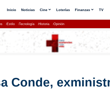
Inicio
Noticias
Cine
Loterías
Finanzas
TV
es
Estilo
Tecnología
Historia
Opinión
sa Conde, exminist