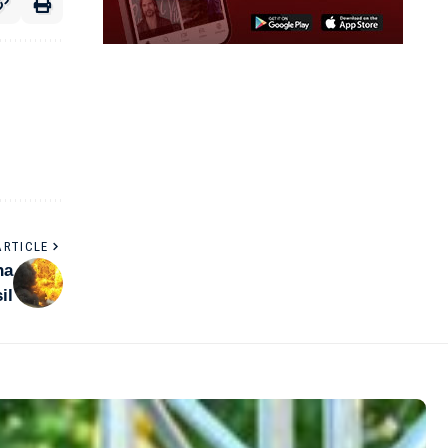
ARTICLE
na
il