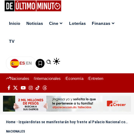
Inicio
Noticias
Cine
Loterías
Finanzas
TV
ES
|
EN
Nacionales
Internacionales
Economía
Entretenimiento
Deport
Home
-
Izquierdistas se manifestarán hoy frente al Palacio Nacional contra aprobación del Código Penal
NACIONALES