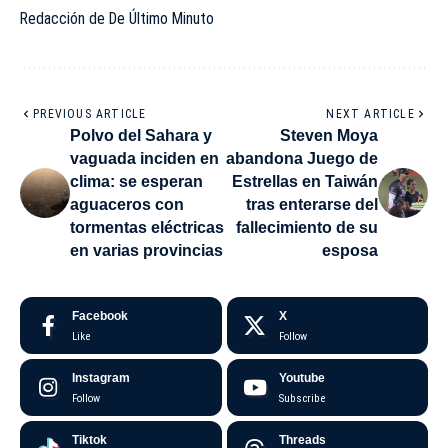
Redacción de De Último Minuto
PREVIOUS ARTICLE
NEXT ARTICLE
Polvo del Sahara y
Steven Moya
vaguada inciden en
abandona Juego de
clima: se esperan
Estrellas en Taiwán
aguaceros con
tras enterarse del
tormentas eléctricas
fallecimiento de su
en varias provincias
esposa
Facebook
X
Like
Follow
Instagram
Youtube
Follow
Subscribe
Tiktok
Threads