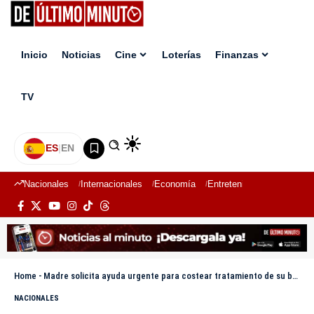
Inicio
Noticias
Cine
Loterías
Finanzas
TV
ES
|
EN
Nacionales
Internacionales
Economía
Entretenimiento
Deport
Home
-
Madre solicita ayuda urgente para costear tratamiento de su bebé con diagnóstico de invaginación intestinal
NACIONALES