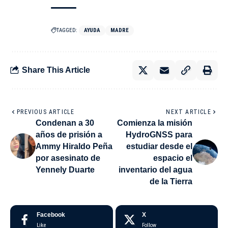
TAGGED:
AYUDA
MADRE
Share This Article
PREVIOUS ARTICLE
NEXT ARTICLE
Condenan a 30
Comienza la misión
años de prisión a
HydroGNSS para
Ammy Hiraldo Peña
estudiar desde el
por asesinato de
espacio el
Yennely Duarte
inventario del agua
de la Tierra
Facebook
X
Like
Follow