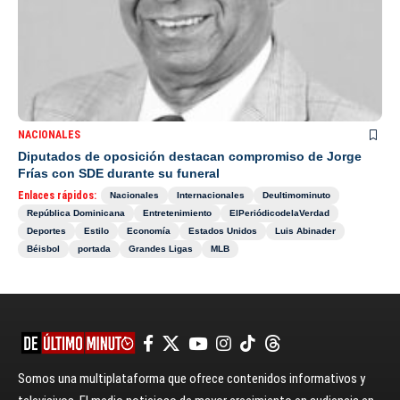
NACIONALES
Diputados de oposición destacan compromiso de Jorge
Frías con SDE durante su funeral
Enlaces rápidos:
Nacionales
Internacionales
Deultimominuto
República Dominicana
Entretenimiento
ElPeriódicodelaVerdad
Deportes
Estilo
Economía
Estados Unidos
Luis Abinader
Béisbol
portada
Grandes Ligas
MLB
Somos una multiplataforma que ofrece contenidos informativos y