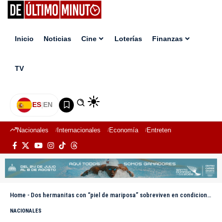
Inicio
Noticias
Cine
Loterías
Finanzas
TV
ES
|
EN
Nacionales
Internacionales
Economía
Entretenimiento
Deport
Home
-
Dos hermanitas con “piel de mariposa” sobreviven en condiciones precarias y piden ayuda en SDE
NACIONALES