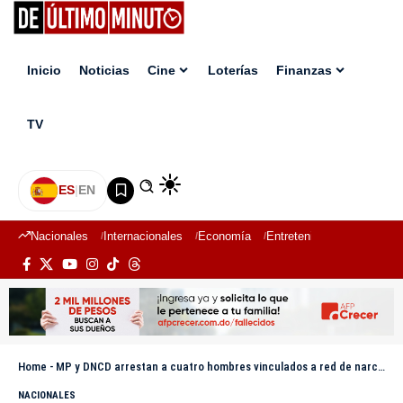
Inicio
Noticias
Cine
Loterías
Finanzas
TV
ES
|
EN
Nacionales
Internacionales
Economía
Entretenimiento
Deport
Home
-
MP y DNCD arrestan a cuatro hombres vinculados a red de narcotráfico
NACIONALES