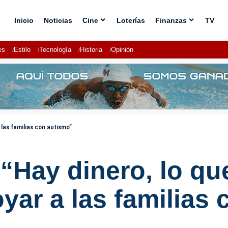
Inicio
Noticias
Cine
Loterías
Finanzas
TV
es
Estilo
Tecnología
Historia
Opinión
las familias con autismo”
Hay dinero, lo que
yar a las familias