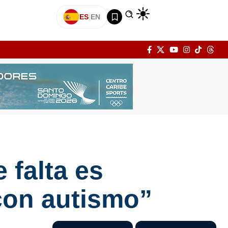
ES
|
EN
 falta es
 con autismo”