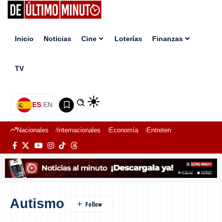
Inicio
Noticias
Cine
Loterías
Finanzas
TV
ES
|
EN
Nacionales
Internacionales
Economía
Entretenimiento
Deport
Autismo