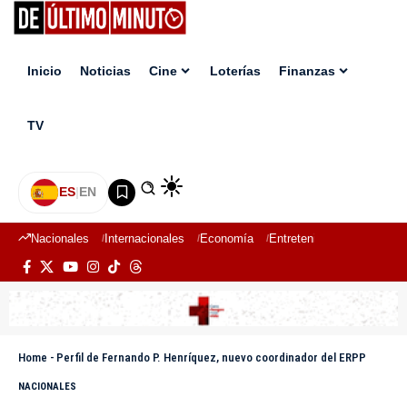
Inicio
Noticias
Cine
Loterías
Finanzas
TV
ES
|
EN
Nacionales
Internacionales
Economía
Entretenimiento
Deport
Home
-
Perfil de Fernando P. Henríquez, nuevo coordinador del ERPP
NACIONALES