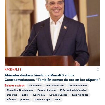
NACIONALES
Abinader destaca triunfo de MenaRD en los
Centroamericanos: “También somos de oro en los eSports”
Enlaces rápidos:
Nacionales
Internacionales
Deultimominuto
República Dominicana
Entretenimiento
ElPeriódicodelaVerdad
Deportes
Estilo
Economía
Estados Unidos
Luis Abinader
Béisbol
portada
Grandes Ligas
MLB