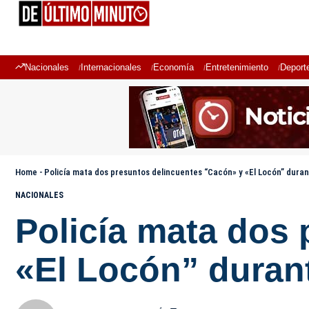
Nacionales
Internacionales
Economía
Entretenimiento
Deport
Home
-
Policía mata dos presuntos delincuentes “Cacón» y «El Locón” dura
NACIONALES
Policía mata dos
«El Locón” duran