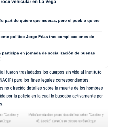
s roce vehicular en La Vega
Tu partido quiere que mueras, pero el pueblo quiere
igente político Jorge Frías tras complicaciones de
 participa en jornada de socialización de buenas
E
al fueron trasladados los cuerpos sin vida al Instituto
INACIF
) para los fines legales correspondientes.
s no ofrecido detalles sobre la muerte de los hombres
ida por la policía en la cual lo buscaba activamente por
os.
es “Cacón» y
Policía mata dos presuntos delincuentes “Cacón» y
Santiago
«El Locón” durante un atraco en Santiago