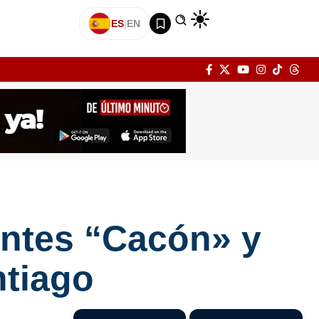
ES
|
EN
entes “Cacón» y
ntiago