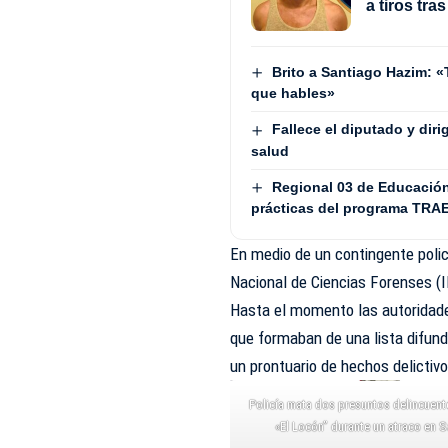
a tiros tra
Brito a Santiago Hazim: «
que hables»
Fallece el diputado y dir
salud
Regional 03 de Educación
prácticas del programa TRA
En medio de un contingente polici
Nacional de Ciencias Forenses (
Hasta el momento las autoridade
que formaban de una lista difund
un prontuario de hechos delictiv
Policía mata dos presuntos delincuent
«El Locón” durante un atraco en 