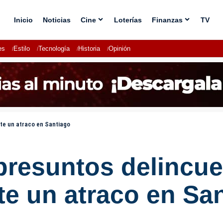
Inicio
Noticias
Cine
Loterías
Finanzas
TV
es
Estilo
Tecnología
Historia
Opinión
nte un atraco en Santiago
 presuntos delincu
te un atraco en Sa