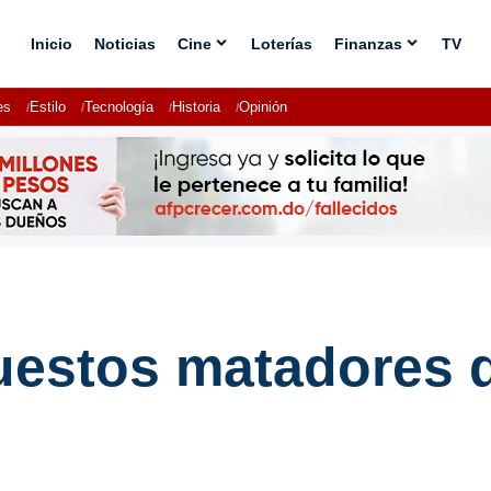
Inicio
Noticias
Cine
Loterías
Finanzas
TV
es
Estilo
Tecnología
Historia
Opinión
puestos matadores 