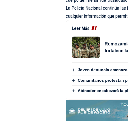
cuerpo del menor fue trasladado 
La
Policía Nacional
continúa las 
cualquier información que permit
Leer Más
Remozamie
fortalece l
Joven denuncia amenazas 
Comunitarios protestan 
Abinader encabezará la pl