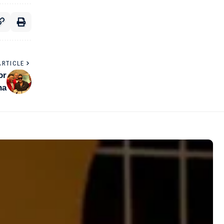
ARTICLE
or
na