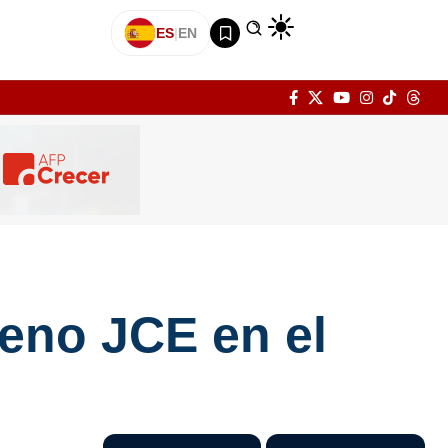
ES
|
EN
leno JCE en el