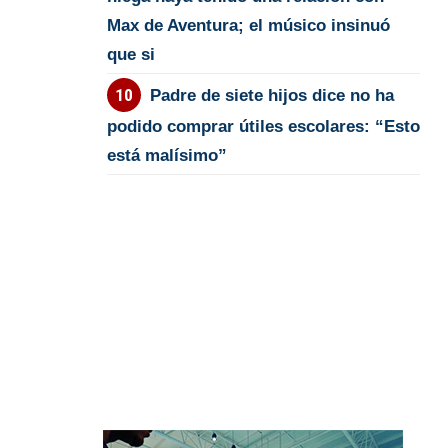
Max de Aventura; el músico insinuó
que si
Padre de siete hijos dice no ha
podido comprar útiles escolares: “Esto
está malísimo”