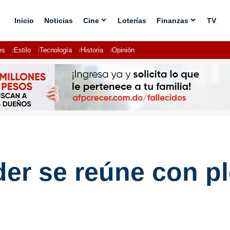
Inicio
Noticias
Cine
Loterías
Finanzas
TV
es
Estilo
Tecnología
Historia
Opinión
er se reúne con p