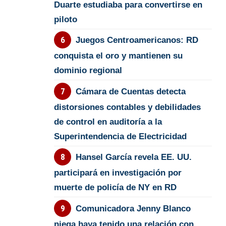
Duarte estudiaba para convertirse en
piloto
Juegos Centroamericanos: RD
conquista el oro y mantienen su
dominio regional
Cámara de Cuentas detecta
distorsiones contables y debilidades
de control en auditoría a la
Superintendencia de Electricidad
Hansel García revela EE. UU.
participará en investigación por
muerte de policía de NY en RD
Comunicadora Jenny Blanco
niega haya tenido una relación con