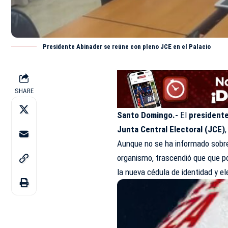
Presidente Abinader se reúne con pleno JCE en el Palacio
SHARE
Santo Domingo.-
El
presidente
Junta Central Electoral (
JCE
)
Aunque no se ha informado sobre
organismo, trascendió que que po
la nueva cédula de identidad y el