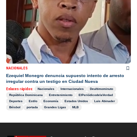
NACIONALES
Ezequiel Monegro denuncia supuesto intento de arresto
irregular contra un testigo en Ciudad Nueva
Enlaces rápidos:
Nacionales
Internacionales
Deultimominuto
República Dominicana
Entretenimiento
ElPeriódicodelaVerdad
Deportes
Estilo
Economía
Estados Unidos
Luis Abinader
Béisbol
portada
Grandes Ligas
MLB