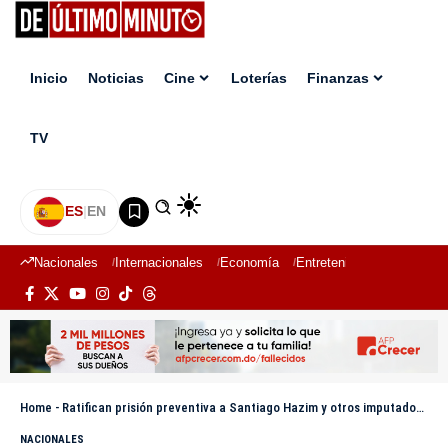
Inicio
Noticias
Cine
Loterías
Finanzas
TV
ES
|
EN
Nacionales
Internacionales
Economía
Entretenimiento
Deport
Home
-
Ratifican prisión preventiva a Santiago Hazim y otros imputados en caso Senasa
NACIONALES