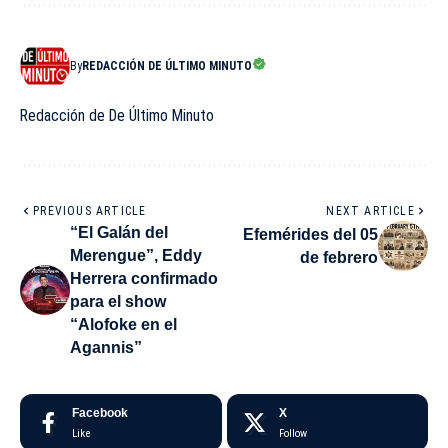
By
REDACCIÓN DE ÚLTIMO MINUTO
Redacción de De Último Minuto
PREVIOUS ARTICLE
NEXT ARTICLE
“El Galán del
Efemérides del 05
Merengue”, Eddy
de febrero
Herrera confirmado
para el show
“Alofoke en el
Agannis”
Facebook
X
Like
Follow