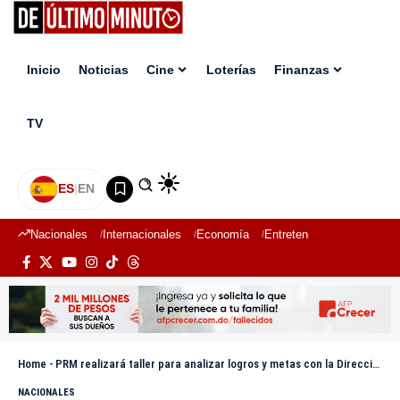
Inicio
Noticias
Cine
Loterías
Finanzas
TV
ES
|
EN
Nacionales
Internacionales
Economía
Entretenimiento
Deport
Home
-
PRM realizará taller para analizar logros y metas con la Dirección Ejecutiva
NACIONALES