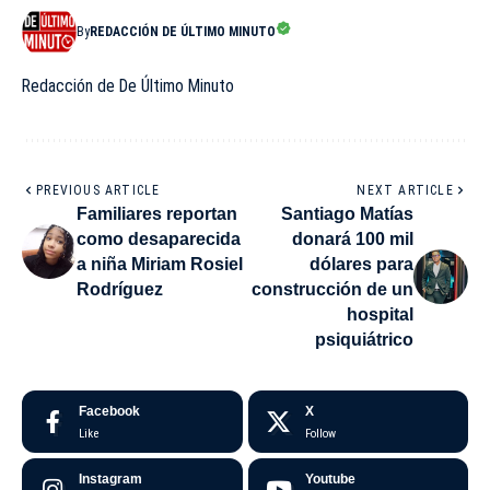
By
REDACCIÓN DE ÚLTIMO MINUTO
Redacción de De Último Minuto
PREVIOUS ARTICLE
NEXT ARTICLE
Familiares reportan
Santiago Matías
como desaparecida
donará 100 mil
a niña Miriam Rosiel
dólares para
Rodríguez
construcción de un
hospital
psiquiátrico
Facebook
X
Like
Follow
Instagram
Youtube