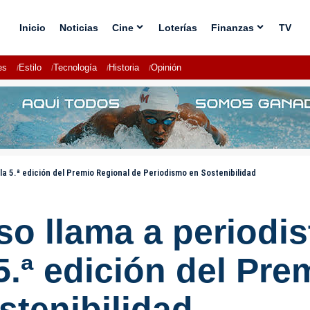
Inicio
Noticias
Cine
Loterías
Finanzas
TV
es
Estilo
Tecnología
Historia
Opinión
a 5.ª edición del Premio Regional de Periodismo en Sostenibilidad
o llama a periodi
 5.ª edición del Pr
stenibilidad