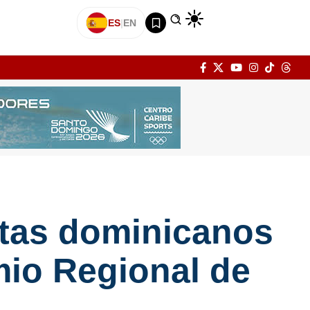
ES
|
EN
stas dominicanos
emio Regional de