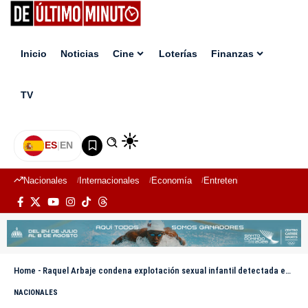
Inicio
Noticias
Cine
Loterías
Finanzas
TV
ES
|
EN
Nacionales
Internacionales
Economía
Entretenimiento
Deport
Home
-
Raquel Arbaje condena explotación sexual infantil detectada en reciente operativo del Ministerio Público
NACIONALES