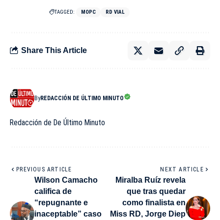
TAGGED:
MOPC
RD VIAL
Share This Article
By
REDACCIÓN DE ÚLTIMO MINUTO
Redacción de De Último Minuto
PREVIOUS ARTICLE
NEXT ARTICLE
Wilson Camacho
Miralba Ruíz revela
califica de
que tras quedar
“repugnante e
como finalista en
inaceptable” caso
Miss RD, Jorge Diep