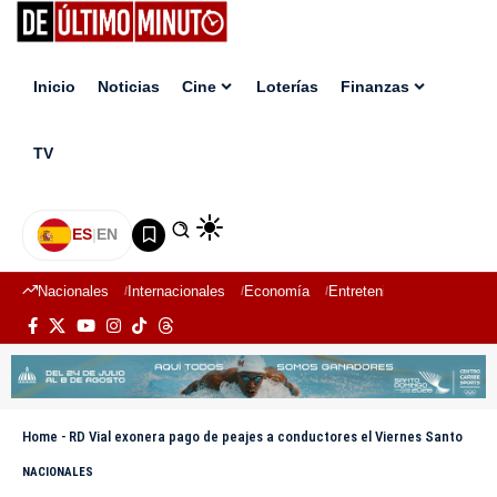
Inicio
Noticias
Cine
Loterías
Finanzas
TV
ES
|
EN
Nacionales
Internacionales
Economía
Entretenimiento
Deport
Home
-
RD Vial exonera pago de peajes a conductores el Viernes Santo
NACIONALES