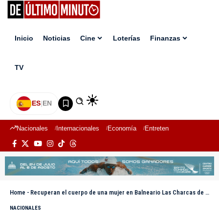
Inicio
Noticias
Cine
Loterías
Finanzas
TV
ES
|
EN
Nacionales
Internacionales
Economía
Entretenimiento
Deport
Home
-
Recuperan el cuerpo de una mujer en Balneario Las Charcas de Santiago
NACIONALES