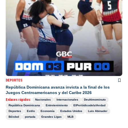
DEPORTES
República Dominicana avanza invicta a la final de los
Juegos Centroamericanos y del Caribe 2026
Enlaces rápidos:
Nacionales
Internacionales
Deultimominuto
República Dominicana
Entretenimiento
ElPeriódicodelaVerdad
Deportes
Estilo
Economía
Estados Unidos
Luis Abinader
Béisbol
portada
Grandes Ligas
MLB