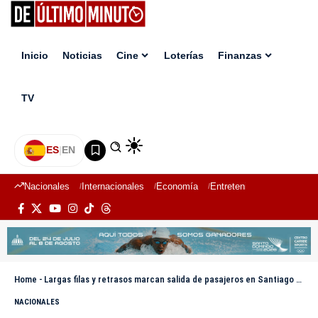
Inicio
Noticias
Cine
Loterías
Finanzas
TV
ES
|
EN
Nacionales
Internacionales
Economía
Entretenimiento
Deport
Home
-
Largas filas y retrasos marcan salida de pasajeros en Santiago por Jueves Santo
NACIONALES