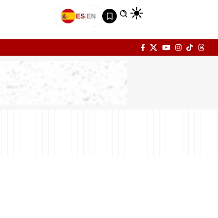
ES
|
EN