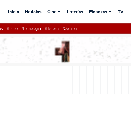
Inicio
Noticias
Cine
Loterías
Finanzas
TV
es
Estilo
Tecnología
Historia
Opinión