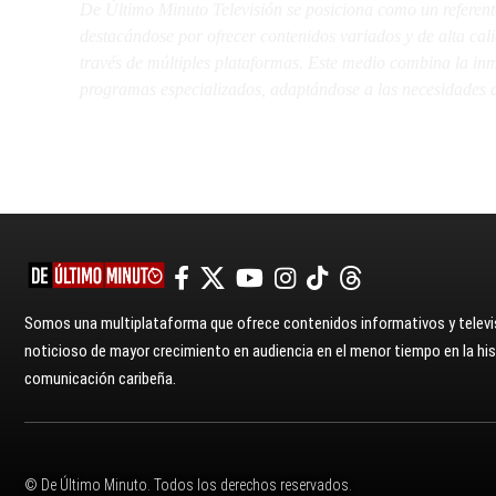
De Último Minuto Televisión se posiciona como un referent
destacándose por ofrecer contenidos variados y de alta ca
través de múltiples plataformas. Este medio combina la inme
programas especializados, adaptándose a las necesidades d
Somos una multiplataforma que ofrece contenidos informativos y televis
noticioso de mayor crecimiento en audiencia en el menor tiempo en la hist
comunicación caribeña.
© De Último Minuto. Todos los derechos reservados.