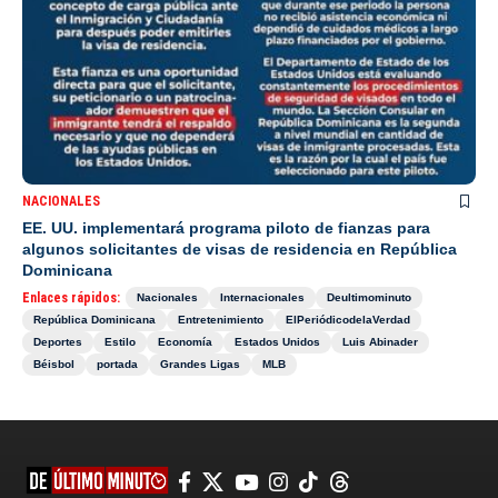
NACIONALES
EE. UU. implementará programa piloto de fianzas para
algunos solicitantes de visas de residencia en República
Dominicana
Enlaces rápidos:
Nacionales
Internacionales
Deultimominuto
República Dominicana
Entretenimiento
ElPeriódicodelaVerdad
Deportes
Estilo
Economía
Estados Unidos
Luis Abinader
Béisbol
portada
Grandes Ligas
MLB