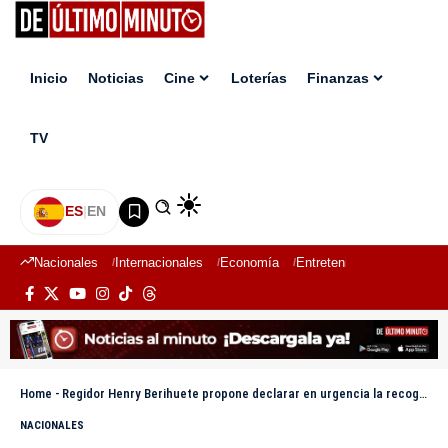
Inicio
Noticias
Cine
Loterías
Finanzas
TV
ES
|
EN
Nacionales
Internacionales
Economía
Entretenimiento
Deport
Home
-
Regidor Henry Berihuete propone declarar en urgencia la recogida de desechos en Santo Domingo Norte
NACIONALES