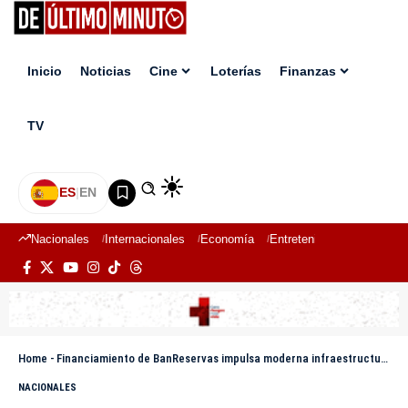
Inicio
Noticias
Cine
Loterías
Finanzas
TV
ES
|
EN
Nacionales
Internacionales
Economía
Entretenimiento
Deport
Home
-
Financiamiento de BanReservas impulsa moderna infraestructura energética Manzanillo Power Land
NACIONALES