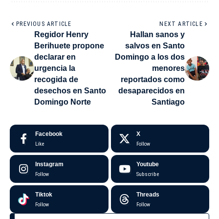
PREVIOUS ARTICLE
NEXT ARTICLE
Regidor Henry
Hallan sanos y
Berihuete propone
salvos en Santo
declarar en
Domingo a los dos
urgencia la
menores
recogida de
reportados como
desechos en Santo
desaparecidos en
Domingo Norte
Santiago
Facebook
X
Like
Follow
Instagram
Youtube
Follow
Subscribe
Tiktok
Threads
Follow
Follow