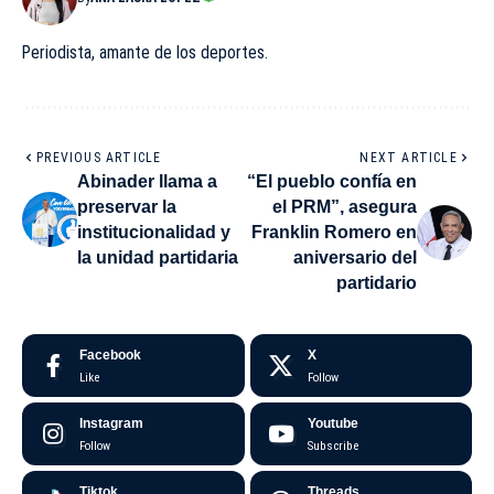
Periodista, amante de los deportes.
PREVIOUS ARTICLE
NEXT ARTICLE
Abinader llama a
“El pueblo confía en
preservar la
el PRM”, asegura
institucionalidad y
Franklin Romero en
la unidad partidaria
aniversario del
partidario
Facebook
X
Like
Follow
Instagram
Youtube
Follow
Subscribe
Tiktok
Threads