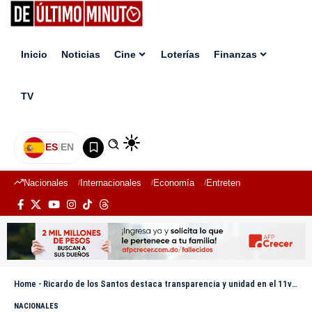
Inicio
Noticias
Cine
Loterías
Finanzas
TV
ES
|
EN
Nacionales
Internacionales
Economía
Entretenimiento
Deport
Home
-
Ricardo de los Santos destaca transparencia y unidad en el 11vo aniversario del PRM
NACIONALES