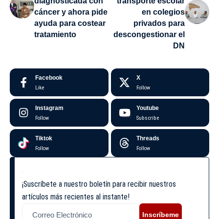
diagnosticada con
transporte escolar
cáncer y ahora pide
en colegios
ayuda para costear
privados para
tratamiento
descongestionar el
DN
Facebook
X
Like
Follow
Instagram
Youtube
Follow
Subscribe
Tiktok
Threads
Follow
Follow
¡Suscríbete a nuestro boletín para recibir nuestros
artículos más recientes al instante!
Inscríbeme