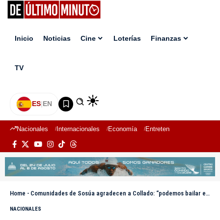
Inicio
Noticias
Cine
Loterías
Finanzas
TV
ES
|
EN
Nacionales
Internacionales
Economía
Entretenimiento
Deport
Home
-
Comunidades de Sosúa agradecen a Collado: “podemos bailar en las calles”
NACIONALES