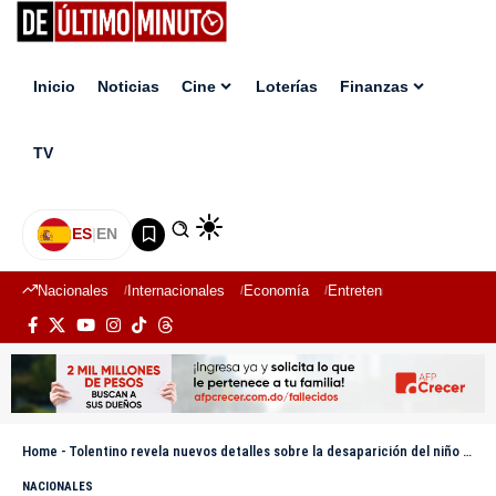
Inicio
Noticias
Cine
Loterías
Finanzas
TV
ES
|
EN
Nacionales
Internacionales
Economía
Entretenimiento
Deport
Home
-
Tolentino revela nuevos detalles sobre la desaparición del niño Roldany Calderón; menciona posibles sospechosos
NACIONALES