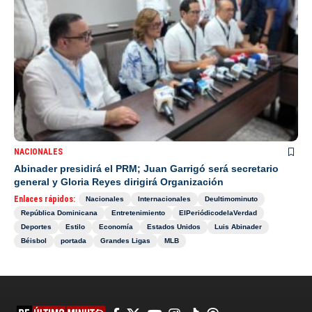
NACIONALES
Abinader presidirá el PRM; Juan Garrigó será secretario
general y Gloria Reyes dirigirá Organización
Enlaces rápidos:
Nacionales
Internacionales
Deultimominuto
República Dominicana
Entretenimiento
ElPeriódicodelaVerdad
Deportes
Estilo
Economía
Estados Unidos
Luis Abinader
Béisbol
portada
Grandes Ligas
MLB