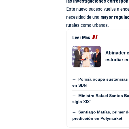
las investigaciones correspo
Este nuevo suceso vuelve a enc
necesidad de una
mayor regulac
rurales como urbanas.
Leer Más
Abinader e
estudiar en
Policía ocupa sustancias
en SDN
Ministro Rafael Santos B
siglo XIX”
Santiago Matías, primer 
predicción en Polymarket