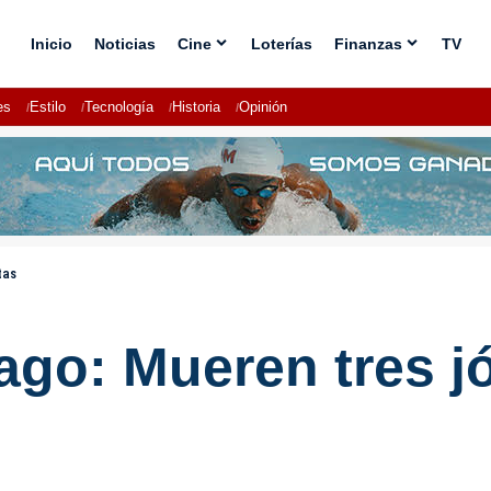
Inicio
Noticias
Cine
Loterías
Finanzas
TV
es
Estilo
Tecnología
Historia
Opinión
tas
iago: Mueren tres 