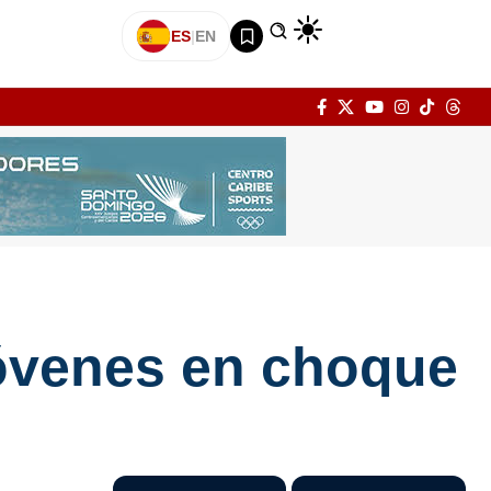
ES
|
EN
jóvenes en choque